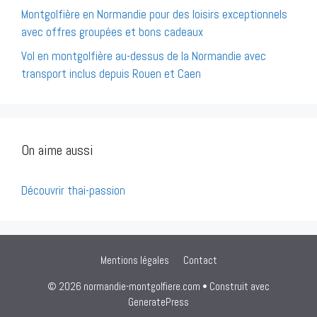
Montgolfière en Normandie pour des loisirs exceptionnels
avec offres groupées et bons cadeaux
Vol en montgolfière au-dessus de la Normandie avec
transport inclus depuis Rouen et Caen
On aime aussi
Découvrir thai-passion
Mentions légales
Contact
© 2026 normandie-montgolfiere.com
• Construit avec
GeneratePress