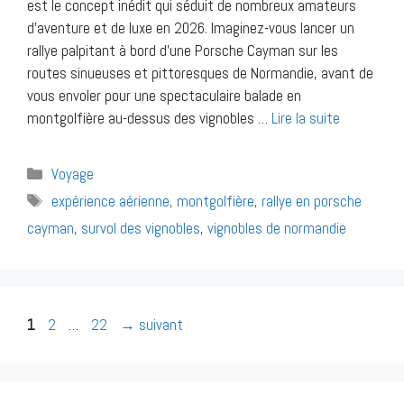
est le concept inédit qui séduit de nombreux amateurs
d’aventure et de luxe en 2026. Imaginez-vous lancer un
rallye palpitant à bord d’une Porsche Cayman sur les
routes sinueuses et pittoresques de Normandie, avant de
vous envoler pour une spectaculaire balade en
montgolfière au-dessus des vignobles …
Lire la suite
Catégories
Voyage
Étiquettes
expérience aérienne
,
montgolfière
,
rallye en porsche
cayman
,
survol des vignobles
,
vignobles de normandie
Navigation
Page
Page
Page
1
2
…
22
→
suivant
des
articles