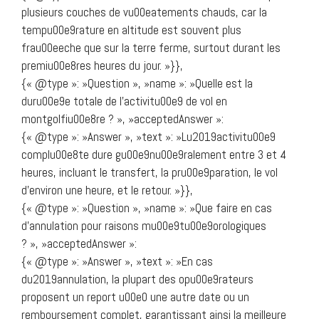
plusieurs couches de vu00eatements chauds, car la
tempu00e9rature en altitude est souvent plus
frau00eeche que sur la terre ferme, surtout durant les
premiu00e8res heures du jour. »}},
{« @type »: »Question », »name »: »Quelle est la
duru00e9e totale de l’activitu00e9 de vol en
montgolfiu00e8re ? », »acceptedAnswer »:
{« @type »: »Answer », »text »: »Lu2019activitu00e9
complu00e8te dure gu00e9nu00e9ralement entre 3 et 4
heures, incluant le transfert, la pru00e9paration, le vol
d’environ une heure, et le retour. »}},
{« @type »: »Question », »name »: »Que faire en cas
d’annulation pour raisons mu00e9tu00e9orologiques
? », »acceptedAnswer »:
{« @type »: »Answer », »text »: »En cas
du2019annulation, la plupart des opu00e9rateurs
proposent un report u00e0 une autre date ou un
remboursement complet, garantissant ainsi la meilleure