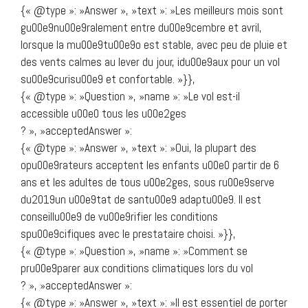
{« @type »: »Answer », »text »: »Les meilleurs mois sont
gu00e9nu00e9ralement entre du00e9cembre et avril,
lorsque la mu00e9tu00e9o est stable, avec peu de pluie et
des vents calmes au lever du jour, idu00e9aux pour un vol
su00e9curisu00e9 et confortable. »}},
{« @type »: »Question », »name »: »Le vol est-il
accessible u00e0 tous les u00e2ges
? », »acceptedAnswer »:
{« @type »: »Answer », »text »: »Oui, la plupart des
opu00e9rateurs acceptent les enfants u00e0 partir de 6
ans et les adultes de tous u00e2ges, sous ru00e9serve
du2019un u00e9tat de santu00e9 adaptu00e9. Il est
conseillu00e9 de vu00e9rifier les conditions
spu00e9cifiques avec le prestataire choisi. »}},
{« @type »: »Question », »name »: »Comment se
pru00e9parer aux conditions climatiques lors du vol
? », »acceptedAnswer »:
{« @type »: »Answer », »text »: »Il est essentiel de porter