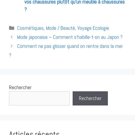
vos chaussures plutôt qu’un meuble à chaussures
?
Catégories
Cosmétiques
,
Mode / Beauté
,
Voyage Ecologie
Navigation
Mode japonaise – Comment s’habille-t-on au Japon ?
des
Comment ne pas glisser quand on rentre dans la mer
articles
?
Rechercher
Rechercher
Articles récents