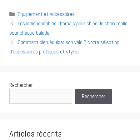
Catégories
Équipement et Accessoires
Navigation
Les indispensables : harnais pour chien, le choix malin
des
pour chaque balade
articles
Comment bien équiper son vélo ? Notre sélection
d’accessoires pratiques et stylés
Rechercher
Rechercher
Articles récents