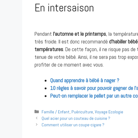
En intersaison
Pendant
l’automne et le printemps
, la températur
très froide. Il est donc recommandé
d’habiller béb
températures
. De cette façon, il ne risque pas d
tenue de votre bébé. Ainsi, il ne sera pas trop expo
profiter de ce moment avec vous.
Quand apprendre à bébé à nager ?
10 règles à savoir pour pouvoir gagner de l’
Peut-on remplacer le pellet par un autre c
Catégories
Famille / Enfant
,
Puériculture
,
Voyage Ecologie
Navigation
Quel acier pour un couteau de cuisine ?
des
Comment utiliser un coupe-cigare ?
articles