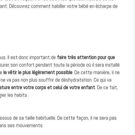
fant. Découvrez comment habiller votre bébé en écharpe de
ous. Il est donc important de
faire très attention pour que
ssurer son confort pendant toute la période où il sera installé
de
le vêtir le plus légèrement possible
. De cette manière, il ne
il ne va pas non plus souffrir de déshydratation. Ce qui va
ature entre votre corps et celui de votre enfant
. De ce fait,
ier les habits :
sous de sa taille habituelle. De cette façon, il ne sera pas
re dans ses mouvements.